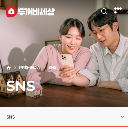
PR&MEDIA
SNS
SNS
.
SNS