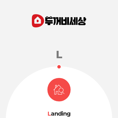
L
anding