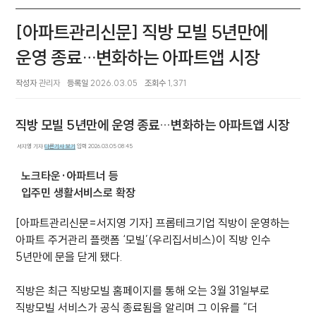
[아파트관리신문] 직방 모빌 5년만에
운영 종료…변화하는 아파트앱 시장
작성자
관리자
등록일
2026.03.05
조회수
1,371
직방 모빌 5년만에 운영 종료…변화하는 아파트앱 시장
기자명
서지영 기자
다른기사 보기
입력 2026.03.05 08:45
노크타운·아파트너 등
입주민 생활서비스로 확장
[아파트관리신문=서지영 기자] 프롭테크기업 직방이 운영하는
아파트 주거관리 플랫폼 ‘모빌’(우리집서비스)이 직방 인수
5년만에 문을 닫게 됐다.
직방은 최근 직방모빌 홈페이지를 통해 오는 3월 31일부로
직방모빌 서비스가 공식 종료됨을 알리며 그 이유를 “더