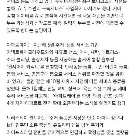
서비스 등도 더하고 있다. 두꺼비세상은 최근 토이코스와 제휴를
통해 ‘AI 누수관리 구독서비스’ 사업화에 나서기도 했다. 세대
검침 데이터를 AI로 분석해 시간대별 물 사용 패턴을 기반으로
누수 가능성과 심각도를 예측·알림해 누수를 사전에 대응할 수
있도록 한다는 설명이다.
아파트아이는 지난해 6월 주거·생활 서비스 기업
커넥트파이클라우드와의 제휴로 청소, 이사, 세탁, 매트리스·
소파 클리닝, 출장세차 등을 제공하는 홈케어 통합 솔루션
‘컨시어지 커넥트’를 론칭했다. 반려동물 돌봄, 노인·어린이 돌봄,
동행 서비스, 공동구매 등으로 서비스 범위를 확장할 것을 밝힌
바 있으나 돌연 같은 해 10월 제휴사 사정에 따른 서비스 종료를
알렸다. 올해 1월에는 전등 교체, 싱크대·욕실 수전 교체 등 세대
수리 서비스를 제공하는 ‘아파트케어’를 안양∙의왕∙군포∙송파
4개 지역 아파트로 전격 확대 오픈한다는 소식을 알리기도 했다.
트러스테이 관계자는 “주거 플랫폼 시장은 단순 아파트 정보나
IoT·입주민 소통 중심의 유틸리티 앱을 넘어 주거와
라이프스타일 전반을 유기적으로 연결하고 확장성을 갖춘 플랫폼