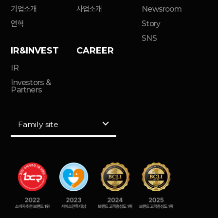
기업소개
사업소개
Newsroom
연혁
Story
SNS
IR&INVEST
CAREER
IR
Investors &
Partners
Family site